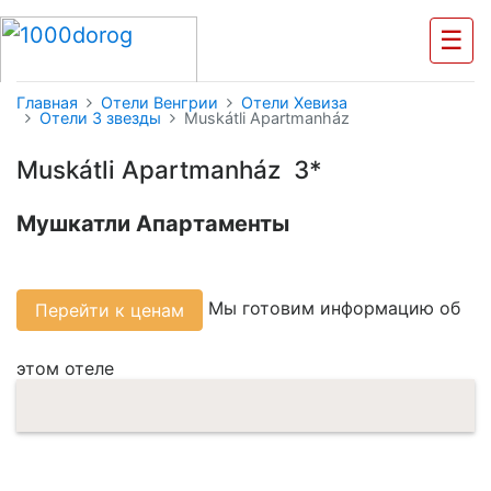
☰
Главная
Отели Венгрии
Отели Хевиза
Отели 3 звезды
Muskátli Apartmanház
Muskátli Apartmanház 3*
Мушкатли Апартаменты
Мы готовим информацию об
Перейти к ценам
этом отеле