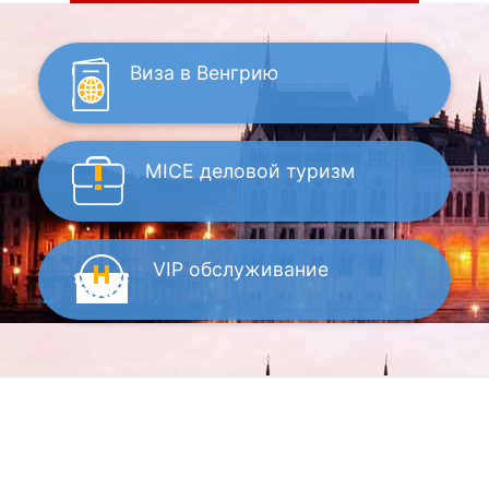
Виза
в Венгрию
MICE
деловой туризм
VIP
обслуживание