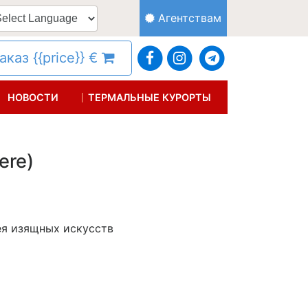
Агентствам
каз {{price}} €
НОВОСТИ
ТЕРМАЛЬНЫЕ КУРОРТЫ
ere)
ея изящных искусств