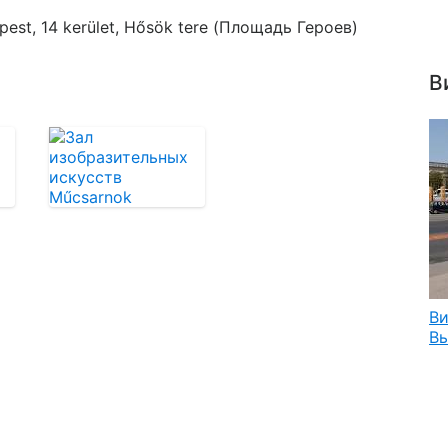
est, 14 kerület, Hősök tere (Площадь Героев)
В
Ви
Вы