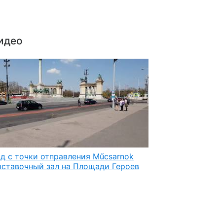
идео
д с точки отправления Műсsarnok
ставочный зал на Площади Героев