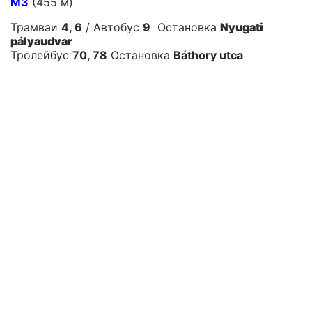
M3
(455 м)
Трамваи
4, 6
/ Автобус
9
Остановка
Nyugati
pályaudvar
Тролейбус
70, 78
Остановка
Báthory utca