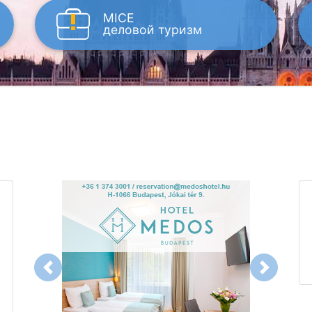
MICE
деловой туризм
Previous
Next