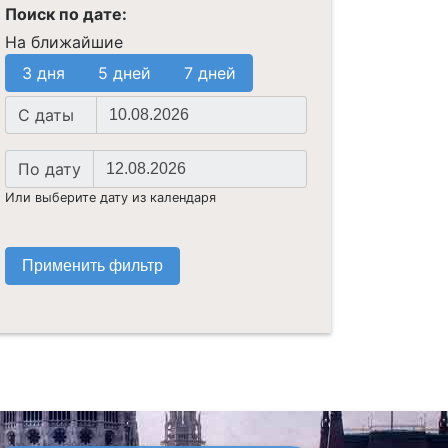
Поиск по дате:
На ближайшие
3 дня
5 дней
7 дней
Начальная
C даты
дата
Конечная
По дату
дата
Или выберите дату из календаря