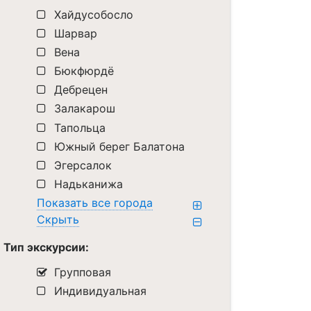
Хайдусобосло
Шарвар
Вена
Бюкфюрдё
Дебрецен
Залакарош
Тапольца
Южный берег Балатона
Эгерсалок
Надьканижа
Показать все города
Скрыть
Тип экскурсии:
Групповая
Индивидуальная