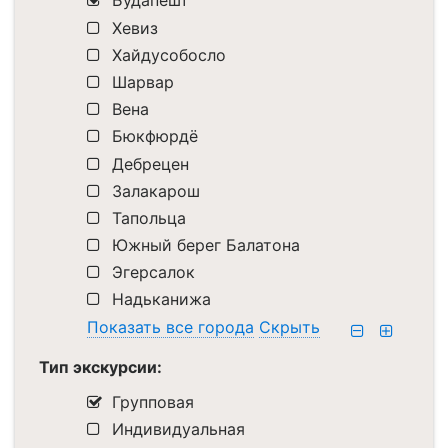
Будапешт
Хевиз
Хайдусобосло
Шарвар
Вена
Бюкфюрдё
Дебрецен
Залакарош
Тапольца
Южный берег Балатона
Эгерсалок
Надьканижа
Показать все города
Скрыть
Тип экскурсии:
Групповая
Индивидуальная