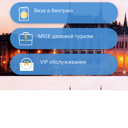
Виза
в Венгрию
MICE
деловой туризм
VIP
обслуживание