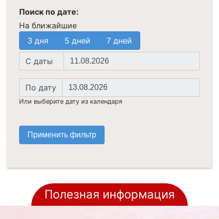
Поиск по дате:
На ближайшие
3 дня
5 дней
7 дней
Начальная
C даты
дата
Конечная
По дату
дата
Или выберите дату из календаря
Полезная информация