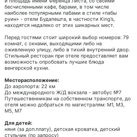
и площадь имени Ференца Листа, со своими
бесчисленными кафе, барами, в том числе
наиболее популярными пабами в стиле «пабы
руин» - отели Будапешта, в частности King’s,
находятся недалеко от этих шикарных мест.
Перед гостями стоит широкий выбор номеров: 79
комнат, с окнами, выходящими либо на
оживленную улицу, либо в тихий внутренний двор.
Стильный ресторан при отеле предоставляет вам
возможность опробовать лучшие блюда
венгерской кухни.
Месторасположение:
До аэропорта: 22 км
До международного Ж/Д вокзала - автобус №7
Путешественникам на собственном транспорте, до
отеля можно добраться по магистралям: М1, М3,
М5, М7
Для детей:
няня (за доп.плату), детская кроватка, детский
стульчик (по запросу)