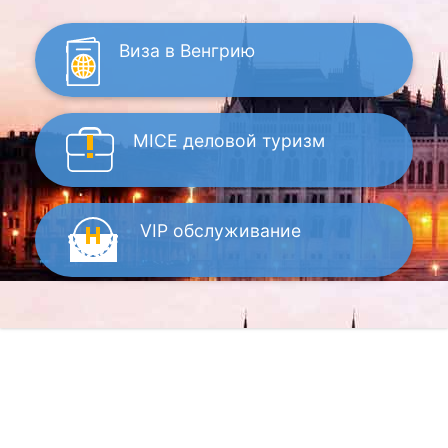
Виза
в Венгрию
MICE
деловой туризм
VIP
обслуживание