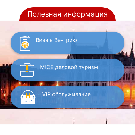
Полезная информация
Виза
в Венгрию
MICE
деловой туризм
VIP
обслуживание