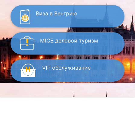
Виза
в Венгрию
MICE
деловой туризм
VIP
обслуживание