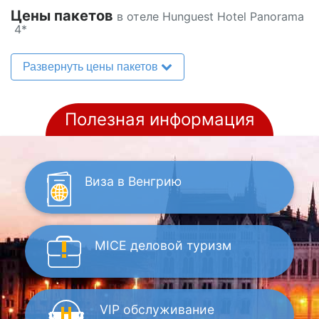
Цены пакетов
в отеле Hunguest Hotel Panorama
4*
Развернуть цены пакетов
Полезная информация
Виза
в Венгрию
MICE
деловой туризм
VIP
обслуживание