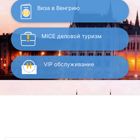
Виза
в Венгрию
MICE
деловой туризм
VIP
обслуживание