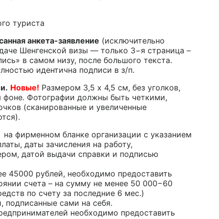
го туриста
санная
анкета-заявление
(исключительно
даче Шенгенской визы — только 3−я страница –
пись» в самом низу, после большого текста.
лностью идентична подписи в з/п.
и.
Новые!
Размером 3,5 х 4,5 см, без уголков,
м фоне. Фотографии должны быть четкими,
 очков (сканированные и увеличенные
тся).
на фирменном бланке организации с указанием
латы, даты зачисления на работу,
ром, датой выдачи справки и подписью
ее 45000 рублей, необходимо предоставить
оянии счета – на сумму не менее 50 000−60
редств по счету за последние 6 мес.)
, подписанные сами на себя.
предпринимателей необходимо предоставить