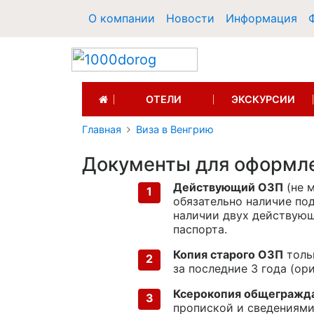
О компании
Новости
Информация
(CURRENT)
ОТЕЛИ
ЭКСКУРСИИ
Главная
Виза в Венгрию
Документы для оформле
Действующий ОЗП
(не м
обязательно наличие под
наличии двух действую
паспорта.
Копия старого ОЗП
толь
за последние 3 года (о
Ксерокопия общегражда
пропиской и сведениями