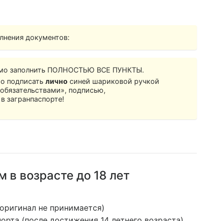
лнения документов:
мо заполнить ПОЛНОСТЬЮ ВСЕ ПУНКТЫ.
мо подписать
лично
синей шариковой ручкой
д обязательствами», подписью,
 загранпаспорте
!
 в возрасте до 18 лет
оригинал не принимается)
орта (после достижения 14 летнего возраста)