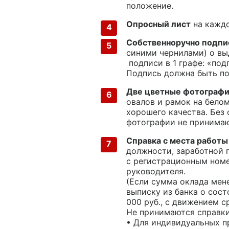
положение.
Опросный лист
на каждо
Собственноручно подпи
синими чернилами) о вы
подписи в 1 графе: «под
Подпись должна быть по
Две цветные фотографи
овалов и рамок на бело
хорошего качества. Без
фотографии не принимаю
Справка с места работы
должности, заработной п
с регистрационным номе
руководителя.
(Если сумма оклада мен
выписку из банка о сост
000 руб., с движением с
Не принимаются справки
• Для индивидуальных 