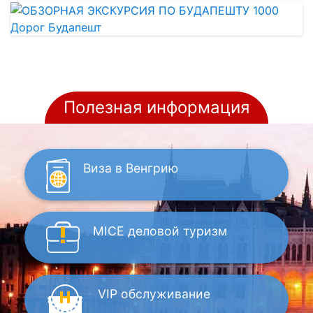
Полезная информация
Виза
в Венгрию
MICE
деловой туризм
VIP
обслуживание