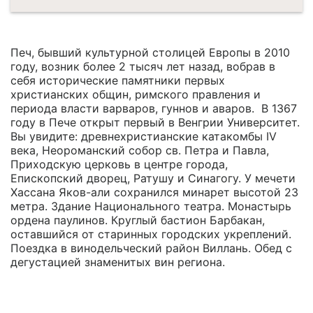
Печ, бывший культурной столицей Европы в 2010
году, возник более 2 тысяч лет назад, вобрав в
себя исторические памятники первых
христианских общин, римского правления и
периода власти варваров, гуннов и аваров. В 1367
году в Пече открыт первый в Венгрии Университет.
Вы увидите: древнехристианские катакомбы IV
века, Неороманский собор св. Петра и Павла,
Приходскую церковь в центре города,
Епископский дворец, Ратушу и Синагогу. У мечети
Хассана Яков-али сохранился минарет высотой 23
метра. Здание Национального театра. Монастырь
ордена паулинов. Круглый бастион Барбакан,
оставшийся от старинных городских укреплений.
Поездка в винодельческий район Виллань. Обед с
дегустацией знаменитых вин региона.