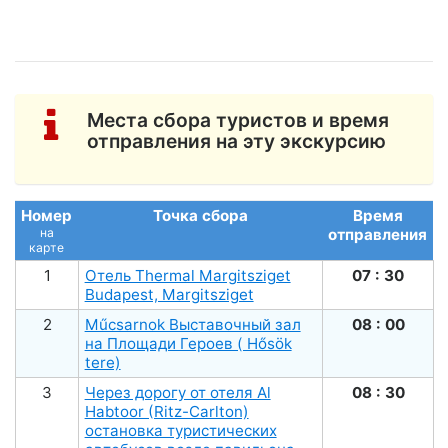
Места сбора туристов и время
отправления на эту экскурсию
Номер
Точка сбора
Время
на
отправления
карте
1
Отель Thermal Margitsziget
07 : 30
Budapest, Margitsziget
2
Műсsarnok Выставочный зал
08 : 00
на Площади Героев ( Hősök
tere)
3
Через дорогу от отеля Al
08 : 30
Habtoor (Ritz-Carlton)
остановка туристических