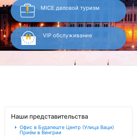
MICE
деловой туризм
VIP
обслуживание
Наши представительства
Офис в Будапеште Центр (Улица Ваци)
Приём в Венгрии