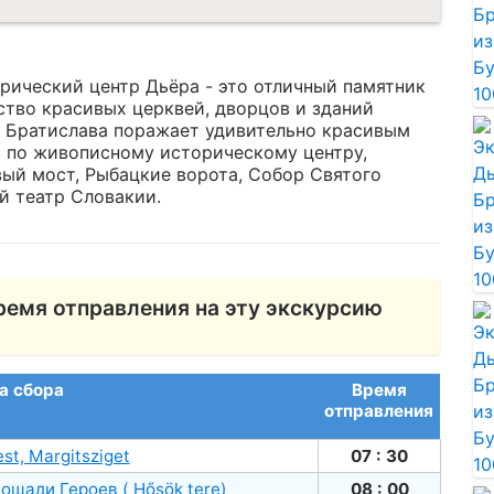
рический центр Дьёра - это отличный памятник
ство красивых церквей, дворцов и зданий
. Братислава поражает удивительно красивым
ь по живописному историческому центру,
ый мост, Рыбацкие ворота, Собор Святого
й театр Словакии.
ремя отправления на эту экскурсию
а сбора
Время
отправления
st, Margitsziget
07 : 30
ощади Героев ( Hősök tere)
08 : 00