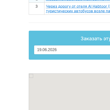
3
Через дорогу от отеля Al Habtoor (
туристических автобусов возле п
Заказать эт