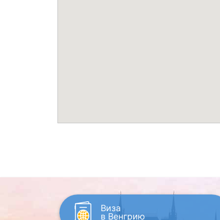
Виза
в Венгрию