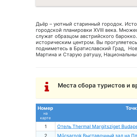
Дьёр – уютный старинный городок. Исто
городской планировки XVIII века. Множе
служат образцом австрийского барокко
историческим центром. Вы прогуляетес
подниметесь в Братиславский Град, Нов
Мартина и Старую ратушу, Национальны
Места сбора туристов и в
Номер
Точк
на
карте
1
Отель Thermal Margitsziget Budape
2
Műсsarnok Выставочный зал на Пл