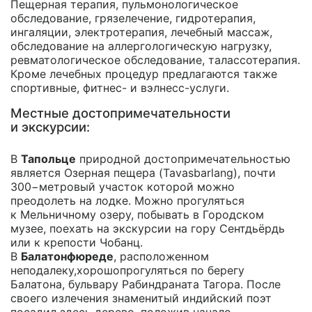
Пещерная терапия, пульмонологическое
обследование, грязелечение, гидротерапия,
ингаляции, электротерапия, лечебный массаж,
обследование на аллергологическую нагрузку,
ревматологическое обследование, талассотерапия.
Кроме лечебных процедур предлагаются также
спортивные, фитнес- и вэлнесс-услуги.
Местные достопримечательности
и экскурсии:
В
Тапольце
природной достопримечательностью
является Озерная пещера (Tavasbarlang), почти
300−метровый участок которой можно
преодолеть на лодке. Можно прогуляться
к Мельничному озеру, побывать в Городском
музее, поехать на экскурсии на гору Сентдьёрдь
или к крепости Чобанц.
В
Балатонфюреде
, расположенном
неподалеку,хорошопрогуляться по берегу
Балатона, бульвару Рабиндраната Тагора. После
своего излечения знаменитый индийский поэт
посадил здесь дерево, положив начало