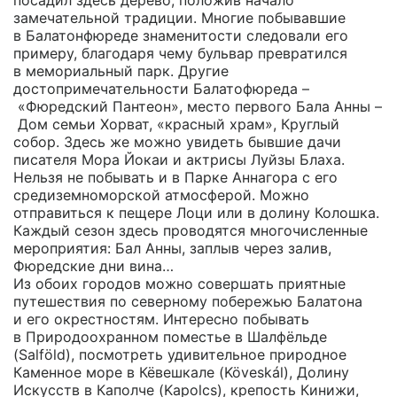
замечательной традиции. Многие побывавшие
в Балатонфюреде знаменитости следовали его
примеру, благодаря чему бульвар превратился
в мемориальный парк. Другие
достопримечательности Балатофюреда –
«Фюредский Пантеон», место первого Бала Анны –
Дом семьи Хорват, «красный храм», Круглый
собор. Здесь же можно увидеть бывшие дачи
писателя Мора Йокаи и актрисы Луйзы Блаха.
Нельзя не побывать и в Парке Аннагора с его
средиземноморской атмосферой. Можно
отправиться к пещере Лоци или в долину Колошка.
Каждый сезон здесь проводятся многочисленные
мероприятия: Бал Анны, заплыв через залив,
Фюредские дни вина…
Из обоих городов можно совершать приятные
путешествия по северному побережью Балатона
и его окрестностям. Интересно побывать
в Природоохранном поместье в Шалфёльде
(Salföld), посмотреть удивительное природное
Каменное море в Кёвешкале (Köveskál), Долину
Искусств в Каполче (Kapolcs), крепость Кинижи,