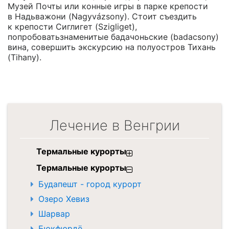
Музей Почты или конные игры в парке крепости
в Надьважони (Nagyvázsony). Стоит съездить
к крепости Сиглигет (Szigliget),
попробоватьзнаменитые бадачоньские (badacsony)
вина, совершить экскурсию на полуостров Тихань
(Tihany).
Лечение в Венгрии
Термальные курорты
Термальные курорты
Будапешт - город курорт
Озеро Хевиз
Шарвар
Бюкфюрдё