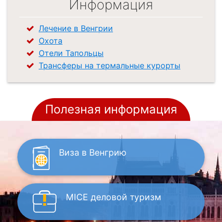
Информация
Лечение в Венгрии
Охота
Отели Тапольцы
Трансферы на термальные курорты
Полезная информация
Виза
в Венгрию
MICE
деловой туризм