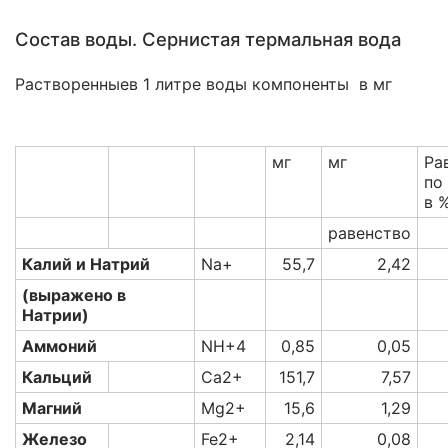
Состав воды. Сернистая термальная вода
Растворенныев 1 литре воды компоненты в мг
мг
мг
Ра
по
в 
равенство
Калий и Натрий
Na+
55,7
2,42
(выражено в
Натрии)
Аммоний
NH+4
0,85
0,05
Кальций
Ca2+
151,7
7,57
Магний
Mg2+
15,6
1,29
Железо
Fe2+
2,14
0,08