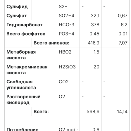
Сульфид
S2−
-
-
Сульфат
SO2−4
32,1
0,67
Гидрокарбонат
HCO-3
378
6,2
Всего фосфатов
PO3−4
0,45
0,01
Всего анионов:
416,9
7,07
Метаборная
HBO2
1,5
-
кислота
Метакремниевая
H2SiO3
20
-
кислота
Свободная
CO2
-
-
углекислота
Растворенный
O2
-
-
кислород
Всего:
568,6
14,14
Потребление
O2 mg/l:
0,6