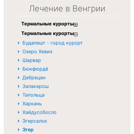
Лечение в Венгрии
Термальные курорты
Термальные курорты
Будапешт - город курорт
Озеро Хевиз
Шарвар
Бюкфюрдё
Дебрецен
Залакарош
Тапольца
Харкань
Хайдусобосло
Эгерсалок
Эгер