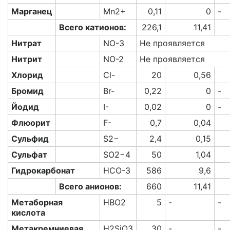
Марганец
Mn2+
0,11
0
-
Всего катионов:
226,1
11,41
Нитрат
NO-3
Не проявляется
Нитрит
NO-2
Не проявляется
Хлорид
Cl-
20
0,56
Бромид
Br-
0,22
0
-
Йодид
I-
0,02
0
-
Флюорит
F-
0,7
0,04
Сульфид
S2−
2,4
0,15
Сульфат
SO2−4
50
1,04
Гидрокарбонат
HCO-3
586
9,6
Всего анионов:
660
11,41
Метаборная
HBO2
5
-
-
кислота
Метакремниевая
H2SiO3
30
-
-