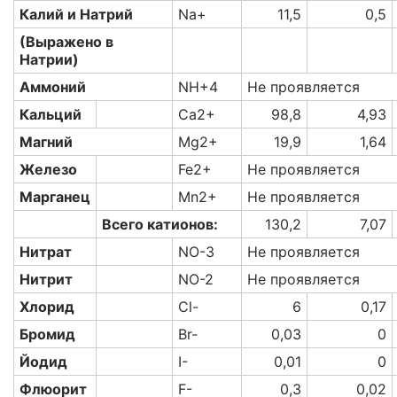
Калий и Натрий
Na+
11,5
0,5
(Выражено в
Натрии)
Аммоний
NH+4
Не проявляется
Кальций
Ca2+
98,8
4,93
Магний
Mg2+
19,9
1,64
Железо
Fe2+
Не проявляется
Марганец
Mn2+
Не проявляется
Всего катионов:
130,2
7,07
Нитрат
NO-3
Не проявляется
Нитрит
NO-2
Не проявляется
Хлорид
Cl-
6
0,17
Бромид
Br-
0,03
0
Йодид
I-
0,01
0
Флюорит
F-
0,3
0,02