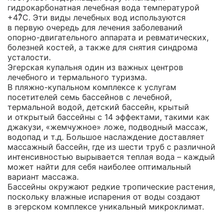
гидрокарбонатная лечебная вода температурой
+47̊С. Эти виды лечебных вод используются
в первую очередь для лечения заболеваний
опорно-двигательного
аппарата и ревматических,
болезней костей, а также для снятия синдрома
усталости.
Эгерская купальня один из важных центров
лечебного и термального туризма.
В пляжно-купальном
комплексе к услугам
посетителей семь бассейнов с лечебной,
термальной водой, детский бассейн, крытый
и открытый бассейны с 14 эффектами, такими как
джакузи, «жемчужное» ложе, подводный массаж,
водопад и т.д. Большое наслаждение доставляет
массажный бассейн, где из шести труб с различной
интенсивностью вырывается теплая вода – каждый
может найти для себя наиболее оптимальный
вариант массажа.
Бассейны окружают редкие тропические растения,
поскольку влажные испарения от воды создают
в эгерском комплексе уникальный микроклимат.