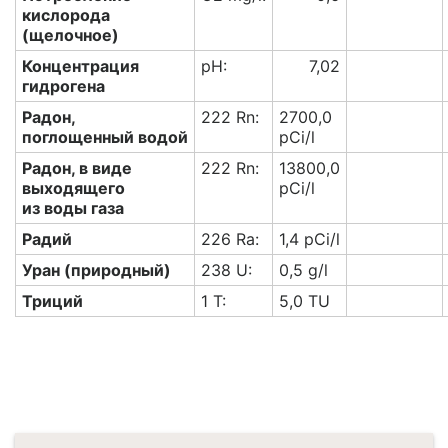
кислорода
(щелочное)
Концентрация
pH:
7,02
гидрогена
Радон,
222 Rn:
2700,0
поглощенный водой
pCi/l
Радон, в виде
222 Rn:
13800,0
выходящего
pCi/l
из воды газа
Радий
226 Ra:
1,4 pCi/l
Уран (природный)
238 U:
0,5 g/l
Триций
1 T:
5,0 TU